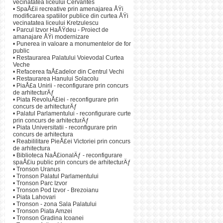
afecteazÄƒ structura
vecinatatea liceului Cervantes
- Amenajarea fÃ¢nt
•
SpaÅ£ii recreative prin amenajarea ÅŸi
piaÅ£Äƒ;
modificarea spatiilor publice din curtea ÅŸi
- Amenajarea de trave
vecinatatea liceului Kretzulescu
•
Parcul Izvor HaÅŸdeu - Proiect de
- Construirea parcÄƒ
amanajare ÅŸi modernizare
Bisericii DomniÅ£a 
•
Punerea in valoare a monumentelor de for
- Reabilitarea peisa
public
parcÄƒrii subterane,
•
Restaurarea Palatului Voievodal Curtea
DomniÅ£a BÄƒlaÅŸa
Veche
- Transformarea strÄ
•
Refacerea faÅ£adelor din Centrul Vechi
de tip
shared spaces
•
Restaurarea Hanului Solacolu
- Marcarea traseului 
•
PiaÅ£a Unirii - reconfigurare prin concurs
- Crearea unei legÄ
de arhitecturÄƒ
continuarea aleii CÄ
•
Piata RevoluÅ£iei - reconfigurare prin
- Crearea unor legÄƒt
concurs de arhitecturÄƒ
•
Palatul Parlamentului - reconfigurare curte
prin concurs de arhitecturÄƒ
•
Piata Universitatii - reconfigurare prin
concurs de arhitectura
•
Reabililitare PieÅ£ei Victoriei prin concurs
de arhitectura
•
Biblioteca NaÅ£ionalÄƒ - reconfigurare
spaÅ£iu public prin concurs de arhitecturÄƒ
•
Tronson Uranus
•
Tronson Palatul Parlamentului
•
Tronson Parc Izvor
•
Tronson Pod Izvor - Brezoianu
•
Piata Lahovari
•
Tronson - zona Sala Palatului
•
Tronson Piata Amzei
•
Tronson Gradina Icoanei