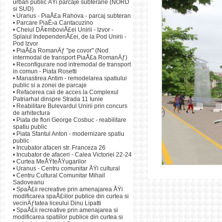
Palatul de JustiÅ£i
urban public ÅŸi parcaje subterane (NORD
de pietoni din Centrul
si SUD)
•
Uranus - PiaÅ£a Rahova - parcaj subteran
Obiectivul general:
•
Parcare PiaÈ›a Cantacuzino
•
Cheiul DÃ¢mboviÅ£ei Unirii - Izvor -
Restabilirea conecti
Splaiul IndependenÅ£ei, de la Pod Unirii -
integrarea unor noi z
Pod Izvor
•
PiaÅ£a RomanÄƒ "pe covor" (Nod
intermodal de transport PiaÅ£a RomanÄƒ)
•
Reconfigurare nod intremodal de transport
Obiectivele specific
in comun - Piata Rosetti
•
Manastirea Antim - remodelarea spatiului
- - sporirea legÄƒturil
public si a zonei de parcaje
caracterului de â€žn
•
Refacerea caii de acces la Complexul
- crearea unei identi
Patriarhal dinspre Strada 11 Iunie
natural al DÃ¢mboviÅ
•
Reabilitare Bulevardul Unirii prin concurs
- definirea unei zone 
de arhitectura
- atragerea unui numa
•
Piata de flori George Cosbuc - reabilitare
- intensificarea utili
spatiu public
•
Piata Sfantul Anton - modernizare spatiu
- menÅ£inerea, remod
public
activitÄƒÅ£i Ã®n aer
•
Incubator afaceri str. Franceza 26
- facilitarea accesib
•
Incubator de afaceri - Calea Victoriei 22-24
parcÄƒri care sÄƒ spr
•
Curtea MeÅŸteÅŸugarilor
- completarea ofertei 
•
Uranus - Centru comunitar ÅŸi cultural
- sporirea sentiment
•
Centru Cultural Comunitar Mihail
strÄƒzilor istorice d
Sadoveanu
•
SpaÅ£ii recreative prin amenajarea ÅŸi
modificarea spaÅ£iilor publice din curtea si
Principalele activi
vecinÄƒtatea liceului Dinu Lipatti
-
InserÅ£ia urbanÄƒ 
•
SpaÅ£ii recreative prin amenajarea si
DÃ¢mboviÅ£ei, delimi
modificarea spatiilor publice din curtea si