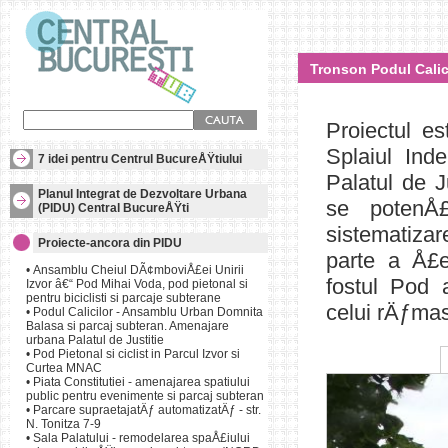
Tronson Podul Calicil
Proiectul e
Splaiul Ind
7 idei pentru Centrul BucureÅŸtiului
Palatul de 
Planul Integrat de Dezvoltare Urbana
se potenÅ
(PIDU) Central BucureÅŸti
sistematiza
Proiecte-ancora din PIDU
parte a Å£
•
Ansamblu Cheiul DÃ¢mboviÅ£ei Unirii
fostul Pod a
Izvor â€“ Pod Mihai Voda, pod pietonal si
pentru biciclisti si parcaje subterane
celui rÄƒma
•
Podul Calicilor - Ansamblu Urban Domnita
Balasa si parcaj subteran. Amenajare
urbana Palatul de Justitie
Proiectul este alcÄƒ
•
Pod Pietonal si ciclist in Parcul Izvor si
ÅŸi zona parc Palat
Curtea MNAC
se completeazÄƒ. Du
•
Piata Constitutiei - amenajarea spatiului
urban care conÅ£inea
public pentru evenimente si parcaj subteran
rÄƒmas fiind acum 
•
Parcare supraetajatÄƒ automatizatÄƒ - str.
N. Tonitza 7-9
Se propune amenaja
•
Sala Palatului - remodelarea spaÅ£iului