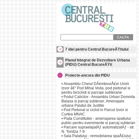
7 idei pentru Centrul BucureÅŸtiului
Planul Integrat de Dezvoltare Urbana
(PIDU) Central BucureÅŸti
Proiecte-ancora din PIDU
•
Ansamblu Cheiul DÃ¢mboviÅ£ei Unirii
Izvor â€“ Pod Mihai Voda, pod pietonal si
pentru biciclisti si parcaje subterane
•
Podul Calicilor - Ansamblu Urban Domnita
Balasa si parcaj subteran. Amenajare
urbana Palatul de Justitie
•
Pod Pietonal si ciclist in Parcul Izvor si
Curtea MNAC
•
Piata Constitutiei - amenajarea spatiului
public pentru evenimente si parcaj subteran
•
Parcare supraetajatÄƒ automatizatÄƒ - str.
N. Tonitza 7-9
•
Sala Palatului - remodelarea spaÅ£iului