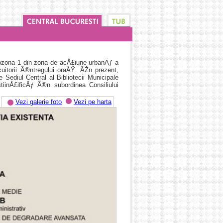
ubzona 1 din zona de acÅ£iune urbanÄƒ a
cuitorii Ã®ntregului oraÅŸ. ÃŽn prezent,
 Sediul Central al Bibliotecii Municipale
iinÅ£ificÄƒ Ã®n subordinea Consiliului
Vezi galerie foto
Vezi pe harta
este Ã®n subzona 1 din zona de acÅ£iune
ƒ de locuitorii Ã®ntregului oraÅŸ.
rul 1, BucureÅŸti este Sediul Central al
lturÄƒ ÅŸi cercetare stiinÅ£ificÄƒ Ã®n
ezent, Biblioteca MunicipalÄƒ BucureÅŸti
or oferite ÅŸi duce lipsa de spaÅ£iile
trebui sa le organizeze pentru a atrage un
Ã¢rstÄƒ.
mbunÄƒtÄƒÅ£i ÅŸi diversificÄƒ serviciile
Äƒ BucureÅŸti iar biblioteca va deveni mai
incipal vor putea fi puse Ã®n valoare prin
ate prin corpul nou) ÅŸi prin iluminat