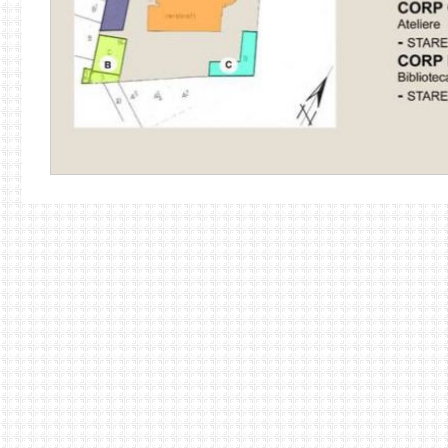
InvestiÅ£ia se va structura pe trei obiecte:
Corpul principal
- Sediul Central al Bibliotecii Metropolitane Bu
existente si se vor moderniza spaÅ£iile li dotÄƒrile pentru a Ã®mbun
Extindere.
Se propune realizarea unui corp nou Ã®n care sÄƒ
necesare atingerii obiectivelor propuse Ã®n spaÅ£ii special gÃ¢ndi
- sala multimedia accesibilÄƒ cu facilitÄƒÅ£i pentru persoane cu
- sala IT pentru informaÅ£ii ÅŸi bibliografie electronicÄƒ
- sÄƒli de cursuri pentru desfÄƒÅŸurarea de programe de
perfectionare umana si profesionala
- sÄƒli de intruniri pentru manifestari culturale
- spatii de expunere
- spatii de depozitare adecvate
- spatii administrative
- spatii anexa dotate corespunzÄƒtor: grupuri sanitare accesibil
- spatii tehnice necesare echipamentelor necesare pentru asig
vizitatori
Amenajari exterioare ale incintei
Se propune amenajarea incintei cu scopul de a sustine urmÄƒtoa
- organizarea de expoziÅ£ii ÅŸi evenimente culturale Ã®n aer li
- asigurarea posibilitÄƒÅ£ii de utilizare a incintei ca spaÅ£iu de 
dotarea cu obiecte de mobilier urban
- amplasarea de panouri informative care sÄƒ promoveze ser
evenimentele culturale organizate de acesta.