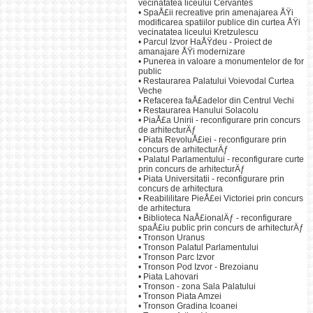
vecinatatea liceului Cervantes
•
SpaÅ£ii recreative prin amenajarea ÅŸi
modificarea spatiilor publice din curtea ÅŸi
vecinatatea liceului Kretzulescu
•
Parcul Izvor HaÅŸdeu - Proiect de
amanajare ÅŸi modernizare
•
Punerea in valoare a monumentelor de for
public
•
Restaurarea Palatului Voievodal Curtea
Veche
•
Refacerea faÅ£adelor din Centrul Vechi
•
Restaurarea Hanului Solacolu
•
PiaÅ£a Unirii - reconfigurare prin concurs
de arhitecturÄƒ
•
Piata RevoluÅ£iei - reconfigurare prin
concurs de arhitecturÄƒ
•
Palatul Parlamentului - reconfigurare curte
prin concurs de arhitecturÄƒ
•
Piata Universitatii - reconfigurare prin
concurs de arhitectura
•
Reabililitare PieÅ£ei Victoriei prin concurs
de arhitectura
•
Biblioteca NaÅ£ionalÄƒ - reconfigurare
spaÅ£iu public prin concurs de arhitecturÄƒ
•
Tronson Uranus
•
Tronson Palatul Parlamentului
•
Tronson Parc Izvor
•
Tronson Pod Izvor - Brezoianu
•
Piata Lahovari
•
Tronson - zona Sala Palatului
•
Tronson Piata Amzei
•
Tronson Gradina Icoanei