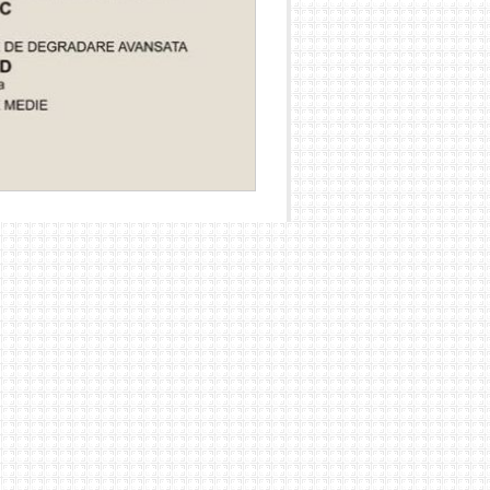
cureÅŸti. Se vor menÅ£ine activitÄƒÅ£ile
ÄƒtÄƒÅ£i serviciile existente.
 se poata desfÄƒÅŸura activitÄƒÅ£ile
te ÅŸi amenajate Ã®n acest scop:
 handicap audio- vizual
 educaÅ£ie permanentÄƒ, formare siu
e persoanelor cu handicap, garderoba etc.
urarea unui grad de confort optim pentru
rele activitÄƒÅ£i:
ber
lecturÄƒ Ã®n aer liber pe timpul verii prin
viciile oferite de Centrul Cultural si