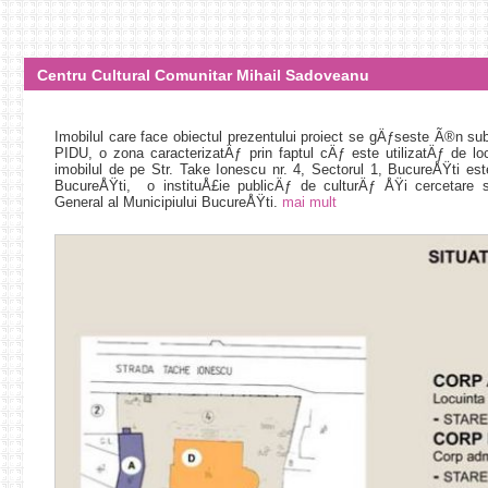
Centru Cultural Comunitar Mihail Sadoveanu
Imobilul care face obiectul prezentului proiect se gÄƒseste Ã®n s
PIDU, o zona caracterizatÄƒ prin faptul cÄƒ este utilizatÄƒ de lo
imobilul de pe Str. Take Ionescu nr. 4, Sectorul 1, BucureÅŸti este
BucureÅŸti, o instituÅ£ie publicÄƒ de culturÄƒ ÅŸi cercetare st
General al Municipiului BucureÅŸti.
mai mult
Imobilul care face obiectul prezentului proiect se gÄƒs
urbanÄƒ a PIDU, o zona caracterizatÄƒ prin faptul cÄƒ este utilizatÄ
ÃŽn prezent, imobilul de pe Str. Take Ionescu nr. 4, Secto
Bibliotecii Municipale BucureÅŸti, o instituÅ£ie publicÄƒ de cu
subordinea Consiliului General al Municipiului BucureÅŸti. ÃŽn pr
se adreseazÄƒ unui grup Å£intÄƒ restrÃ¢ns prin natura serviciil
necesare pentru diversificarea activitÄƒÅ£ilor culturale pe care ar 
numÄƒr mai mare de utilizatori din toate categoriile sociale ÅŸi de v
Prin crearea Centrului Comunitar Mihail Sadoveanu se vor putea Ã®
ÅŸi activitate culturale oferite Ã®n prezent de Biblioteca Municipal
atractivÄƒ pentru locuitorii Ã®ntregului oraÅŸ.
La nivelul imaginii urbane, calitÄƒÅ£ile arhitecturale ale corpului pr
asigurarea unui cadru adecvat (acoperirea calcanelor Ã®nvecin
arhitectural, construcÅ£ia Ã®n sine devenind un reper la nivel urban.