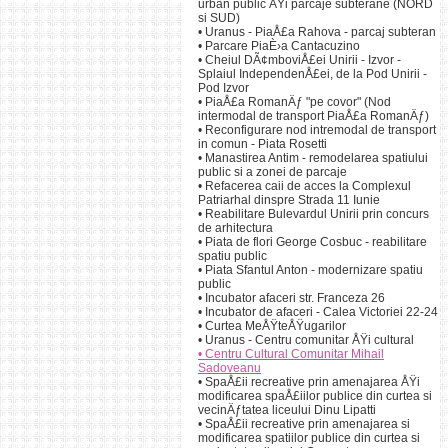
urban public ÅŸi parcaje subterane (NORD
si SUD)
•
Uranus - PiaÅ£a Rahova - parcaj subteran
•
Parcare PiaÈ›a Cantacuzino
•
Cheiul DÃ¢mboviÅ£ei Unirii - Izvor -
Splaiul IndependenÅ£ei, de la Pod Unirii -
Pod Izvor
•
PiaÅ£a RomanÄƒ "pe covor" (Nod
intermodal de transport PiaÅ£a RomanÄƒ)
•
Reconfigurare nod intremodal de transport
in comun - Piata Rosetti
•
Manastirea Antim - remodelarea spatiului
public si a zonei de parcaje
•
Refacerea caii de acces la Complexul
Patriarhal dinspre Strada 11 Iunie
•
Reabilitare Bulevardul Unirii prin concurs
de arhitectura
•
Piata de flori George Cosbuc - reabilitare
spatiu public
•
Piata Sfantul Anton - modernizare spatiu
public
•
Incubator afaceri str. Franceza 26
•
Incubator de afaceri - Calea Victoriei 22-24
•
Curtea MeÅŸteÅŸugarilor
•
Uranus - Centru comunitar ÅŸi cultural
•
Centru Cultural Comunitar Mihail
Sadoveanu
•
SpaÅ£ii recreative prin amenajarea ÅŸi
modificarea spaÅ£iilor publice din curtea si
vecinÄƒtatea liceului Dinu Lipatti
•
SpaÅ£ii recreative prin amenajarea si
modificarea spatiilor publice din curtea si